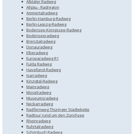
Albtäler Radweg
Allgäu - Radregion
Ammertalradweg
Berlin-Hamburg-Radweg
Berlin-Leipzig-Radweg
Bodensee-Königssee-Radweg
Bodenseeradweg
Brenztalradweg
Donauradweg
Elberadweg
Europaradweg R1
Fulda Radweg
Havelland-Radweg
Isarradweg
Kinzigtal-Radweg
Mainradweg
Moselradweg
Museumsradweg
Neckarradweg
Radfernweg Thüringer Städtekette
Radtour rund um den Zürichsee
Rheinradweg
Ruhrtalradweg
Schönbuch Radweg